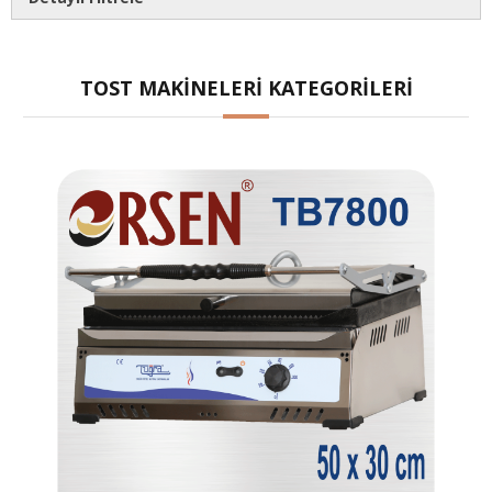
Markalar
TOST MAKINELERI KATEGORILERI
orsen
tuğra
Stok Durumu
stokta var
stokta yok
Fiyat Aralığı
0
TL
15000
TL