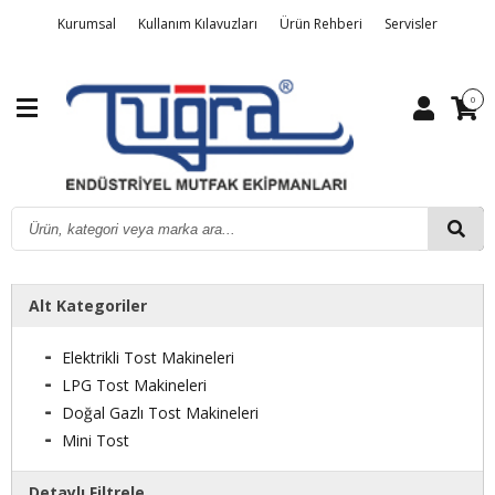
Tuğra
Kurumsal
Kullanım Kılavuzları
Ürün Rehberi
Servisler
Tost
Makineleri
Detaylı Arama
Üye Girişi
Sipariş Takibi
Kalite Belgelerimiz
0
İletişim
Alt Kategoriler
Elektrikli Tost Makineleri
LPG Tost Makineleri
Doğal Gazlı Tost Makineleri
Mini Tost
Detaylı Filtrele