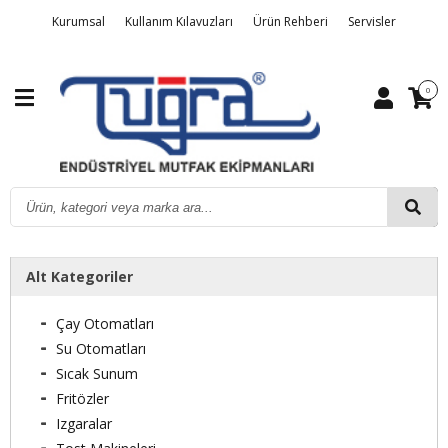
Kurumsal
Kullanım Kılavuzları
Ürün Rehberi
Servisler
Detaylı Arama
Üye Girişi
Sipariş Takibi
Kalite Belgelerimiz
0
İletişim
Alt Kategoriler
Çay Otomatları
Su Otomatları
Sıcak Sunum
Fritözler
Izgaralar