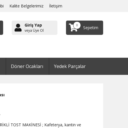
ibi
Kalite Belgelerimiz
İletişim
Giriş Yap
0
Sepetim
veya Üye Ol
Döner Ocakları
Yedek Parçalar
ası
L
İKLİ TOST MAKİNESİ ; Kafeterya, kantin ve