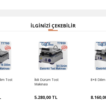
İLGİNİZİ ÇEKEBİLİR
8+8 Dilim Tost Makinası
Orsen 20 Dilim tost
makinası
L
8.160,00 TL
8.940,0