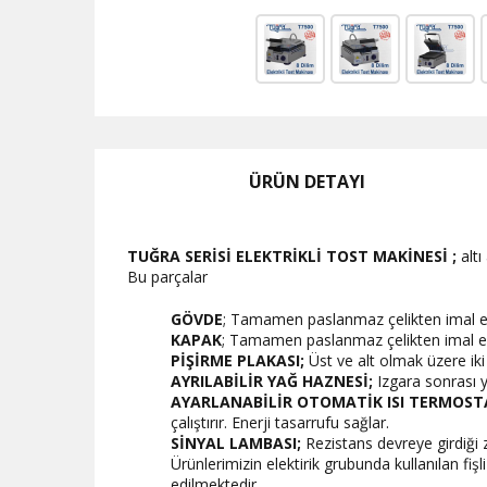
ÜRÜN DETAYI
TUĞRA SERİSİ ELEKTRİKLİ TOST MAKİNESİ ;
altı
Bu parçalar
GÖVDE
; Tamamen paslanmaz çelikten imal edil
KAPAK
; Tamamen paslanmaz çelikten imal edil
PİŞİRME PLAKASI;
Üst ve alt olmak üzere iki
AYRILABİLİR YAĞ HAZNESİ;
Izgara sonrası ya
AYARLANABİLİR OTOMATİK ISI TERMOST
çalıştırır. Enerji tasarrufu sağlar.
SİNYAL LAMBASI;
Rezistans devreye girdiği z
Ürünlerimizin elektirik grubunda kullanılan fi
edilmektedir