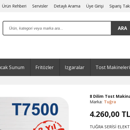
Ürün Rehberi
Servisler
Detaylı Arama
Üye Girişi
Sipariş Tak
ıcak Sunum
Fritözler
Izgaralar
Tost Makineleri
8 Dilim Tost Makin
Marka:
Tuğra
4.260,00
T
TUĞRA SERİSİ ELEKTR