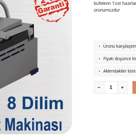
büfelerin Tost hazırla
ürünümüzdür
·
Ürünü karşılaştı
·
Fiyatı düşünce bil
·
Aklımdakiler list