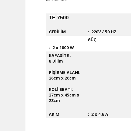
TE 7500
GERİLİM
: 220V / 50 HZ
GÜÇ
: 2 x 1000 W
KAPASİTE :
8 Dilim
PİŞİRME ALANI:
26cm x 26cm
KOLİ EBATI:
27cm x 45cm x
28cm
AKIM
: 2 x 4.6 A