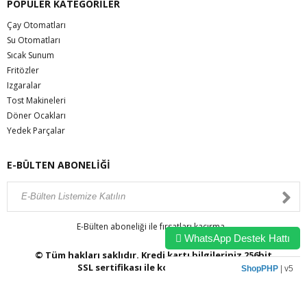
POPÜLER KATEGORİLER
Çay Otomatları
Su Otomatları
Sıcak Sunum
Fritözler
Izgaralar
Tost Makineleri
Döner Ocakları
Yedek Parçalar
E-BÜLTEN ABONELİĞİ
E-Bülten aboneliği ile fırsatları kaçırma...
WhatsApp Destek Hattı
© Tüm hakları saklıdır. Kredi kartı bilgileriniz 256bit
SSL sertifikası ile korunmaktadır.
ShopPHP
| v5