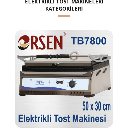
ELEKTRIKLI TOST MAKINELERI
orsen
KATEGORILERI
tuğra
Stok Durumu
stokta var
stokta yok
Fiyat Aralığı
0
TL
15000
TL