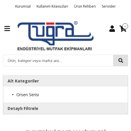
Tuğra
Kurumsal
Kullanım Kılavuzları
Ürün Rehberi
Servisler
Ürünleri
Detaylı Arama
Üye Girişi
Sipariş Takibi
Kalite Belgelerimiz
0
İletişim
Alt Kategoriler
Orsen Serisi
Detaylı Filtrele
Markalar