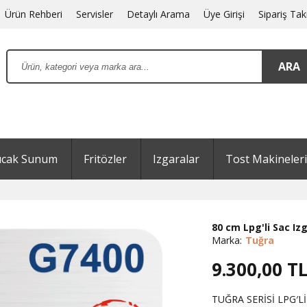
Ürün Rehberi
Servisler
Detaylı Arama
Üye Girişi
Sipariş Tak
ıcak Sunum
Fritözler
Izgaralar
Tost Makineleri
80 cm Lpg'li Sac Iz
Marka:
Tuğra
9.300,00
T
TUĞRA SERİSİ LPG′Lİ 