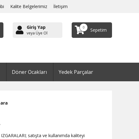
ibi
Kalite Belgelerimiz
İletişim
Giriş Yap
0
Sepetim
veya Üye Ol
Döner Ocakları
Yedek Parçalar
gara
L
IZGARALARI; satışta ve kullanımda kaliteyi