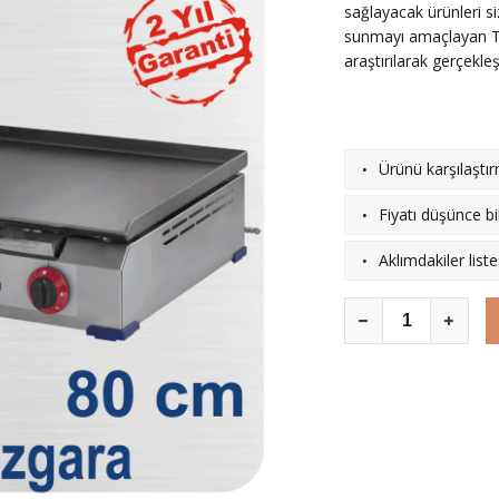
sağlayacak ürünleri si
sunmayı amaçlayan TUĞ
araştırılarak gerçekleş
·
Ürünü karşılaştı
·
Fiyatı düşünce bil
·
Aklımdakiler list