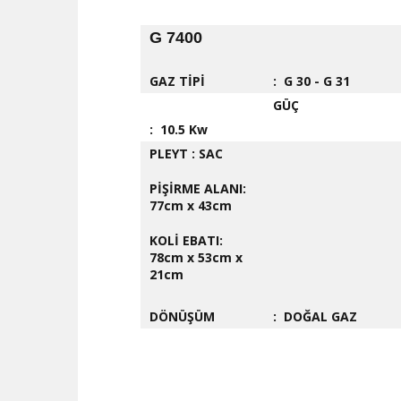
G 7400
GAZ TİPİ
: G 30 - G 31
GÜÇ
: 10.5 Kw
PLEYT : SAC
PİŞİRME ALANI:
77cm x 43cm
KOLİ EBATI:
78cm x 53cm x
21cm
DÖNÜŞÜM
: DOĞAL GAZ