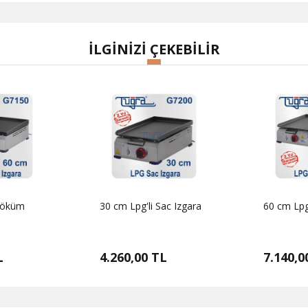
İLGİNİZİ ÇEKEBİLİR
 Döküm
30 cm Lpg'li Sac Izgara
60 cm Lpg'
L
4.260,00 TL
7.140,0