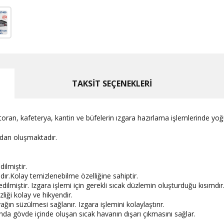
TAKSİT SEÇENEKLERİ
toran, kafeterya, kantin ve büfelerin ızgara hazırlama işlemlerinde yoğ
adan oluşmaktadır.
ilmiştir.
dır.Kolay temizlenebilme özelliğine sahiptir.
edilmiştir. Izgara işlemi için gerekli sıcak düzlemin oluşturduğu kısı
zliği kolay ve hikyendir.
ğın süzülmesi sağlanır. Izgara işlemini kolaylaştırır.
da gövde içinde oluşan sıcak havanın dışarı çıkmasını sağlar.