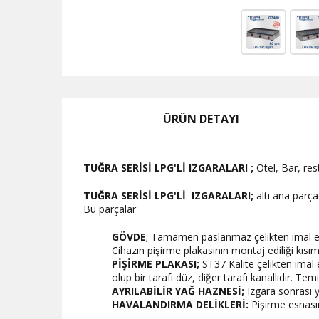
ÜRÜN DETAYI
TUĞRA SERİSİ LPG'Lİ IZGARALARI ;
Otel, Bar, res
TUĞRA SERİSİ LPG'Lİ IZGARALARI;
altı ana parç
Bu parçalar
GÖVDE
; Tamamen paslanmaz çelikten imal ed
Cihazın pişirme plakasının montaj ediliği kısım
PİŞİRME PLAKASI;
ST37 Kalite çelikten imal 
olup bir tarafı düz, diğer tarafı kanallıdır. Temi
AYRILABİLİR YAĞ HAZNESİ;
Izgara sonrası ya
HAVALANDIRMA DELİKLERİ:
Pişirme esnasın