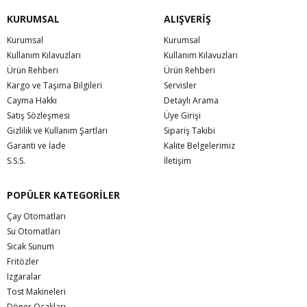
KURUMSAL
ALIŞVERİŞ
Kurumsal
Kurumsal
Kullanım Kılavuzları
Kullanım Kılavuzları
Ürün Rehberi
Ürün Rehberi
Kargo ve Taşıma Bilgileri
Servisler
Cayma Hakkı
Detaylı Arama
Satış Sözleşmesi
Üye Girişi
Gizlilik ve Kullanım Şartları
Sipariş Takibi
Garanti ve İade
Kalite Belgelerimiz
S.S.S.
İletişim
POPÜLER KATEGORİLER
Çay Otomatları
Su Otomatları
Sıcak Sunum
Fritözler
Izgaralar
Tost Makineleri
Döner Ocakları