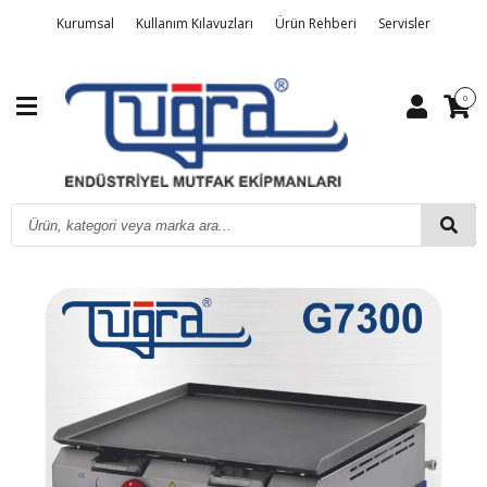
Kurumsal
Kullanım Kılavuzları
Ürün Rehberi
Servisler
Detaylı Arama
Üye Girişi
Sipariş Takibi
Kalite Belgelerimiz
0
İletişim