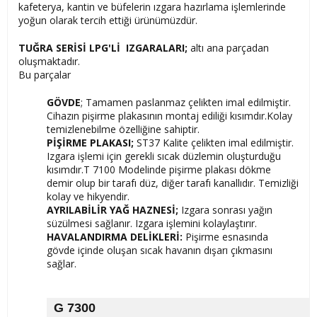
kafeterya, kantin ve büfelerin ızgara hazırlama işlemlerinde
yoğun olarak tercih ettiği ürünümüzdür.
TUĞRA SERİSİ LPG'Lİ IZGARALARI;
altı ana parçadan
oluşmaktadır.
Bu parçalar
GÖVDE
; Tamamen paslanmaz çelikten imal edilmiştir.
Cihazın pişirme plakasının montaj ediliği kısımdır.Kolay
temizlenebilme özelliğine sahiptir.
PİŞİRME PLAKASI;
ST37 Kalite çelikten imal edilmiştir.
Izgara işlemi için gerekli sıcak düzlemin oluşturduğu
kısımdır.T 7100 Modelinde pişirme plakası dökme
demir olup bir tarafı düz, diğer tarafı kanallıdır. Temizliği
kolay ve hikyendir.
AYRILABİLİR YAĞ HAZNESİ;
Izgara sonrası yağın
süzülmesi sağlanır. Izgara işlemini kolaylaştırır.
HAVALANDIRMA DELİKLERİ:
Pişirme esnasında
gövde içinde oluşan sıcak havanın dışarı çıkmasını
sağlar.
G 7300