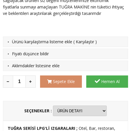
sağlayacak ürünleri siz değerli müşterilerimize ekonomik
fiyatlarla sunmayı amaçlayan TUĞRA MAKİNE nin tüketici ihtiyaç
ve beklentileri araştırılarak gerçekleştirdiği tasarımdır
·
Ürünü karşılaştırma listeme ekle
(
Karşılaştır
)
·
Fiyatı düşünce bildir
·
Aklımdakiler listesine ekle
Sepete Ekle
Hemen Al
SEÇENEKLER :
TUĞRA SERİSİ LPG'Lİ IZGARALARI ;
Otel, Bar, restoran,