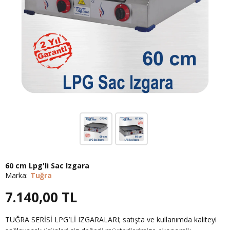
60 cm Lpg'li Sac Izgara
Marka:
Tuğra
7.140,00
TL
TUĞRA SERİSİ LPG′Lİ IZGARALARI; satışta ve kullanımda kaliteyi