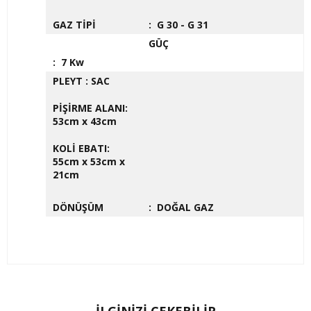
GAZ TİPİ
: G 30 - G 31
GÜÇ
: 7 Kw
PLEYT : SAC
PİŞİRME ALANI:
53cm x 43cm
KOLİ EBATI:
55cm x 53cm x
21cm
DÖNÜŞÜM
: DOĞAL GAZ