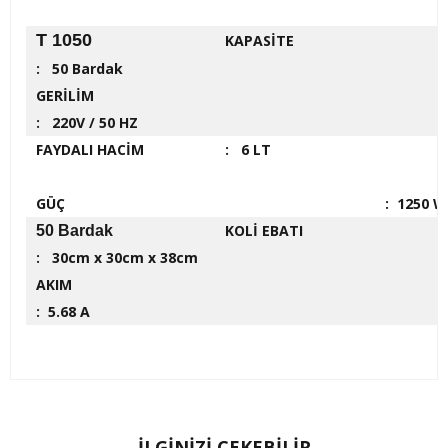
T 1050
KAPASİTE
: 50 Bardak
GERİLİM
: 220V / 50 HZ
FAYDALI HACİM
: 6 LT
GÜÇ
: 1250 W
KOLİ EBATI
50 Bardak
: 30cm x 30cm x 38cm
AKIM
: 5.68 A
İLGİNİZİ ÇEKEBİLİR