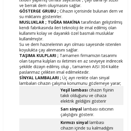
ve berrak dem oluşmasını sağlar.
GÖSTERGE GRUBU ;
Cihazın içerisinde bulunan dem ve
su miktarını gösterirler.
MUSLUKLAR ; TUĞRA MAKİNA
tarafından geliştirilmiş
kendi fabrikasında ileri teknoloji ile imal edilmiş olan
kullanımı kolay ve dayanıklı özel basmalı musluklar
kullanılmıştır.
Su ve dem haznelerinin ayrı olması sayesinde istenilen
koyulukta çay alınmasını sağlar.
TAŞIMA KULPLARI ;
Tamamen firmamızın tasarımı
olan taşıma kulpları ısı iletimini en az seviyeye indirecek
şekilde dizayn edilmiş olup , tamamen AISI 304 kalite
paslanmaz çelikten imal edilmektedir.
SİNYAL LAMBALARI ;
Üç ayrı renkte olan sinyal
lambaları cihazın çalışma konumunu gözlemeye yarar;
Yeşil lambası
cihazın fişinin
takılı olduğunu ve cihaza
elektrik geldiğini gösterir
Sarı sinyal
lambası ısıtıcının
çalıştığını gösterir.
Kırmızı sinyal
lambası
cihazın içinde su kalmadığını