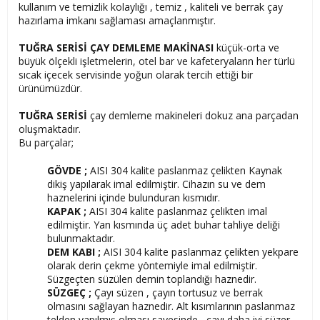
kullanım ve temizlik kolaylığı , temiz , kaliteli ve berrak çay
hazırlama imkanı sağlaması amaçlanmıştır.
TUĞRA SERİSİ ÇAY DEMLEME
MAKİNASI
küçük-orta ve
büyük ölçekli işletmelerin, otel bar ve kafeteryaların her türlü
sıcak içecek servisinde yoğun olarak tercih ettiği bir
ürünümüzdür.
TUĞRA SERİSİ
çay demleme makineleri dokuz ana parçadan
oluşmaktadır.
Bu parçalar;
GÖVDE ;
AISI 304 kalite paslanmaz çelikten Kaynak
dikiş yapılarak imal edilmiştir. Cihazın su ve dem
haznelerini içinde bulunduran kısmıdır.
KAPAK ;
AISI 304 kalite paslanmaz çelikten imal
edilmiştir. Yan kısmında üç adet buhar tahliye deliği
bulunmaktadır.
DEM KABI ;
AISI 304 kalite paslanmaz çelikten yekpare
olarak derin çekme yöntemiyle imal edilmiştir.
Süzgeçten süzülen demin toplandığı haznedir.
SÜZGEÇ ;
Çayı süzen , çayın tortusuz ve berrak
olmasını sağlayan haznedir. Alt kısımlarının paslanmaz
telden yapılmış olması sayesinde , çayı daha iyi süzer