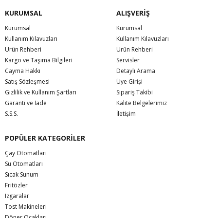
KURUMSAL
ALIŞVERİŞ
Kurumsal
Kurumsal
Kullanım Kılavuzları
Kullanım Kılavuzları
Ürün Rehberi
Ürün Rehberi
Kargo ve Taşıma Bilgileri
Servisler
Cayma Hakkı
Detaylı Arama
Satış Sözleşmesi
Üye Girişi
Gizlilik ve Kullanım Şartları
Sipariş Takibi
Garanti ve İade
Kalite Belgelerimiz
S.S.S.
İletişim
POPÜLER KATEGORİLER
Çay Otomatları
Su Otomatları
Sıcak Sunum
Fritözler
Izgaralar
Tost Makineleri
Döner Ocakları