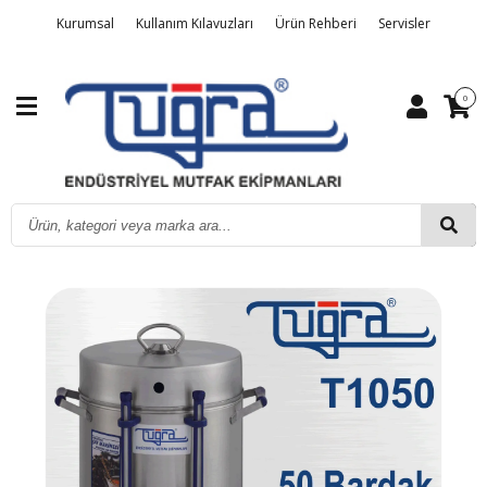
Kurumsal
Kullanım Kılavuzları
Ürün Rehberi
Servisler
Detaylı Arama
Üye Girişi
Sipariş Takibi
Kalite Belgelerimiz
0
İletişim