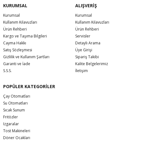
KURUMSAL
ALIŞVERİŞ
Kurumsal
Kurumsal
Kullanım Kılavuzları
Kullanım Kılavuzları
Ürün Rehberi
Ürün Rehberi
Kargo ve Taşıma Bilgileri
Servisler
Cayma Hakkı
Detaylı Arama
Satış Sözleşmesi
Üye Girişi
Gizlilik ve Kullanım Şartları
Sipariş Takibi
Garanti ve İade
Kalite Belgelerimiz
S.S.S.
İletişim
POPÜLER KATEGORİLER
Çay Otomatları
Su Otomatları
Sıcak Sunum
Fritözler
Izgaralar
Tost Makineleri
Döner Ocakları