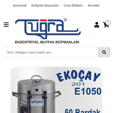
Kurumsal
Kullanım Kılavuzları
Ürün Rehberi
Servisler
Detaylı Arama
Üye Girişi
Sipariş Takibi
Kalite Belgelerimiz
0
İletişim