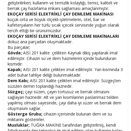
geliştirilirken; kullanım ve temizlik kolaylığı, temiz, kaliteli ve
berrak çay hazırlama imkanı sağlaması amaçlanmıştır.
EKOÇAY
SERİSİ ELEKTRİKLİ ÇAY DEMLEME MAKİNASI
küçük-orta ve büyük ölçekli işletmelerin, otel, bar ve
kafeteryaların her türlü sıcak içecek servisinde yoğun olarak
tercih ettiği bir ürünümüzdür.
EKOÇAY
SERİSİ ELEKTRİKLİ ÇAY DEMLEME MAKİNALARI
dokuz ana parçadan oluşmaktadır.
Bu parçalar;
Gövde;
AISI 201 kalite çelikten Kaynak dikiş yapılarak imal
edilmiştir. Cihazın su ve dem haznelerini içinde bulunduran
kısmıdır.
Kapak;
AISI 201 kalite çelikten imal edilmiştir. Yan kısmında 3
adet buhar tahliye deliği bulunmaktadır.
Dem Kabı;
AISI 201 kalite çelikten imal edilmiştir. Süzgeçten
süzülen demin toplandığı haznedir.
Süzgeç;
çayı süzen, çayın tortusuz ve berrak olmasını
sağlayan haznedir. Alt ve yan kısımlarının paslanmaz telden
yapılmış olması sayesinde, çayı daha iyi süzer ve berrak dem
oluşmasını sağlar.
Gösterge Grubu;
cihazın içerisinde bulunan dem ve su
miktarını gösterirler.
Musluklar;
TUĞRA MAKİNE tarafından geliştirilmiş, kendi
fabrikasında ileri teknoloji ile imal edilmiş olan kullanımı kolay