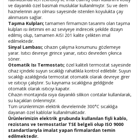
ve dayanıklı özel basmalı musluklar kullanılmıştır. Su ve dem
haznelerinin ayrı olması sayesinde istenilen koyulukta çay
alınmasını sağlar.
Taşıma Kulpları;
tamamen firmamızın tasarımı olan taşıma
kulpları ısı iletimini en az seviyeye indirecek şekilde dizayn
edilmiş olup, tamamen AISI 201 kalite çelikten imal
edilmektedir.
Sinyal Lambası;
cihazın çalışma konumunu gözlemeye
yarar. Isıtıcı devreye girince yanar, ısıtıcı devreden çıkınca
söner.
Otomatik Isı Termostatı;
özel kaliteli termostat sayesinde
cihaz içindeki suyun sıcaklığı rahatlıkla kontrol edilebilir. Suyun
sıcaklığı azaldığında termostat otomatik olarak devreye girer
ve ısıtıcıyı çalıştırır. Su kaynama sıcaklığına geldiğinde
otomatik olarak ısıtıcıyı kapatır.
Cihazın montajında ısıya dayanıklı silikon contalar kullanılarak,
su kaçakları önlenmiştir.
Tüm ürünlerimizin elektrik devrelerinde 300°C sıcaklığa
dayanan özel kablolar kullanılmaktadır.
Ürünlerimizin elektrik grubunda kullanılan fişli kablo,
rezistans ve termostatlar TSE belgeli olup ISO 9000
standartlarıyla imalat yapan firmalardan temin
edilmektedir.