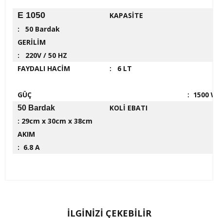
E 1050
KAPASİTE
: 50 Bardak
GERİLİM
: 220V / 50 HZ
FAYDALI HACİM
: 6 LT
GÜÇ
: 1500 W
KOLİ EBATI
50 Bardak
: 29cm x 30cm x 38cm
AKIM
: 6.8 A
İLGİNİZİ ÇEKEBİLİR