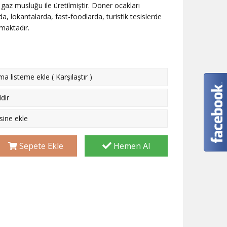
 gaz musluğu ile üretilmiştir. Döner ocakları
da, lokantalarda, fast-foodlarda, turistik tesislerde
lmaktadır.
rma listeme ekle
(
Karşılaştır
)
dir
esine ekle
Sepete Ekle
Hemen Al