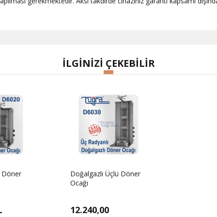
n yapılması gerekmektedir. Aksi takdirde cihazınız garanti kapsamı dışın
İLGİNİZİ ÇEKEBİLİR
r
Doğalgazlı Üçlü Döner
Ocağı
L
12.240,00