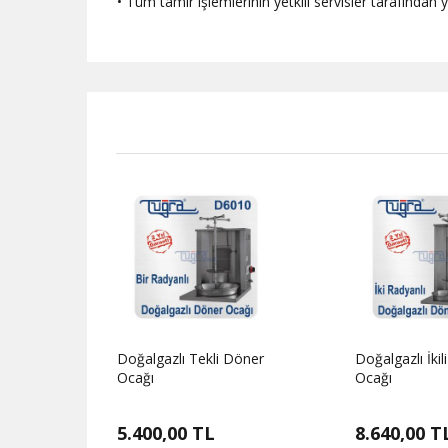
• Tüm tamir işlemlerinin yetkili servisler tarafında
Doğalgazlı Tekli Döner
Doğalgazlı İkili Döne
Ocağı
Ocağı
5.400,00 TL
8.640,00 T