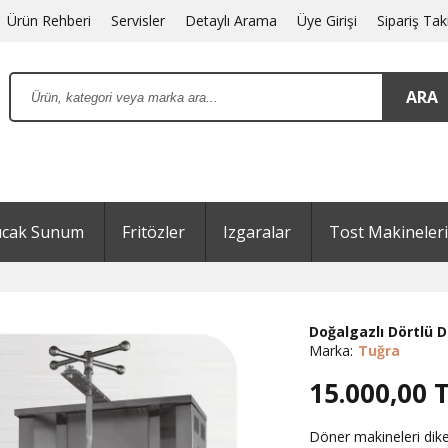
Ürün Rehberi
Servisler
Detaylı Arama
Üye Girişi
Sipariş Tak
ıcak Sunum
Fritözler
Izgaralar
Tost Makineleri
Doğalgazlı Dörtlü 
Marka:
Tuğra
15.000,00
T
Döner makineleri dikey