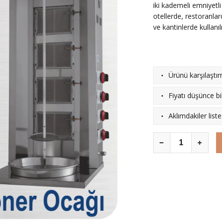
iki kademeli emniyetli
otellerde, restoranlar
ve kantinlerde kullanı
·
Ürünü karşılaştı
·
Fiyatı düşünce bil
·
Aklımdakiler list