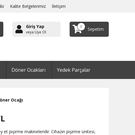
ibi
Kalite Belgelerimiz
İletişim
Giriş Yap
0
Sepetim
veya Üye Ol
Döner Ocakları
Yedek Parçalar
Döner Ocağı
L
 et pişirme makineleridir. Cihazın pişirme ünitesi,