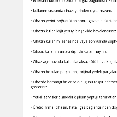
• Et kesimi bittikten sonra ana gaz bağlantısını kesin
• Kullanım sırasında cihazı yerinden oynatmayınız.
• Cihazın yerini, soğuduktan sonra gaz ve elektrik ba
• Cihazın kullanıldığı yeri iyi bir şekilde havalandırınız
• Cihazın kullanımı esnasında veya sonrasında şüph
• Cihazı, kullanım amacı dışında kullanmayınız.
• Cihaz açık havada kullanılacaksa; kötü hava koşull
• Cihazın bozulan parçalarını, orijinal yedek parçaları
• Cihazda herhangi bir arıza olduğunu tespit ederse
gösteriniz.
• Yetkili servisler dışındaki kişilerin yaptığı tamirat
• Üretici firma, cihazın, hatalı gaz bağlantısından 