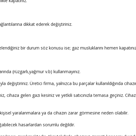
likle kapatınız.
ğlantılarına dikkat ederek değiştiriniz.
.
elendiğiniz bir durum söz konusu ise; gaz musluklarını hemen kapatını
arında (rüzgarlı,yağmur v.b) kullanmayınız.
yla değiştiriniz. Üretici firma, yalnızca bu parçalar kullanıldığında ciha
niz, cihaza gelen gazı kesiniz ve yetkili satıcınızla temasa geçiniz. C
lar kişisel yaralanmalara ya da cihazın zarar görmesine neden olabilir.
doğabilecek hasarlardan sorumlu değildir.